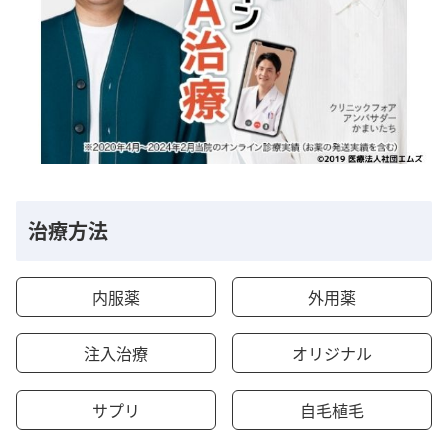
治療方法
内服薬
外用薬
注入治療
オリジナル
サプリ
自毛植毛