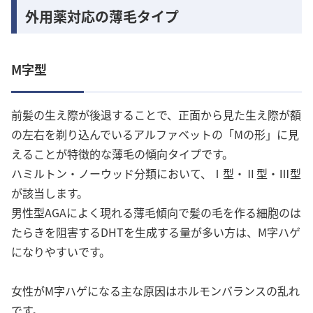
外用薬対応の薄毛タイプ
M字型
前髪の生え際が後退することで、正面から見た生え際が額
の左右を剃り込んでいるアルファベットの「Mの形」に見
えることが特徴的な薄毛の傾向タイプです。
ハミルトン・ノーウッド分類において、Ⅰ型・Ⅱ型・Ⅲ型
が該当します。
男性型AGAによく現れる薄毛傾向で髪の毛を作る細胞のは
たらきを阻害するDHTを生成する量が多い方は、M字ハゲ
になりやすいです。
女性がM字ハゲになる主な原因はホルモンバランスの乱れ
です。