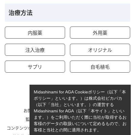
治療方法
内服薬
外用薬
注入治療
オリジナル
サプリ
自毛植毛
Midashinami for AGA Cookieポリシー（以下「本
ポリシー」といいます。）は株式会社ピカパカ
（以下「当社」といいます。）の運営する
お問い合わせ
運営者情報
Midashinami for AGA（以下「本サイト」といい
ます。）をご利用いただく際に当社が取得するお
監修者一覧
cookieポリシーについて
客様のデータの取扱いについて定めるもので、お
コンテンツポリシーと運営指針
利用規約
客様と当社との間に適用されます。