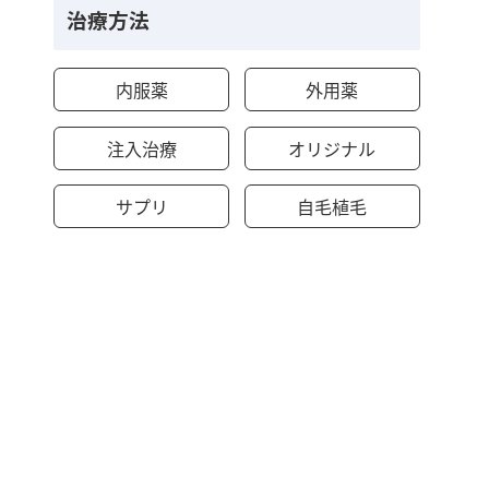
治療方法
内服薬
外用薬
注入治療
オリジナル
サプリ
自毛植毛