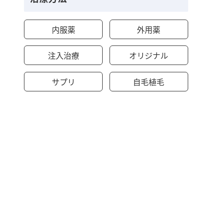
内服薬
外用薬
注入治療
オリジナル
サプリ
自毛植毛