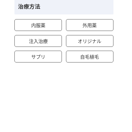
治療方法
内服薬
外用薬
注入治療
オリジナル
サプリ
自毛植毛