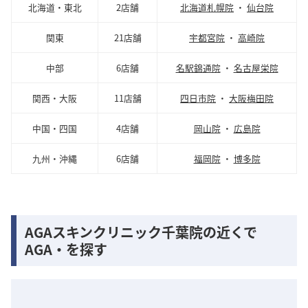
北海道・東北
2店舗
北海道札幌院
・
仙台院
関東
21店舗
宇都宮院
・
高崎院
中部
6店舗
名駅錦通院
・
名古屋栄院
関西・大阪
11店舗
四日市院
・
大阪梅田院
中国・四国
4店舗
岡山院
・
広島院
九州・沖縄
6店舗
福岡院
・
博多院
AGAスキンクリニック千葉院の近くで
AGA・を探す