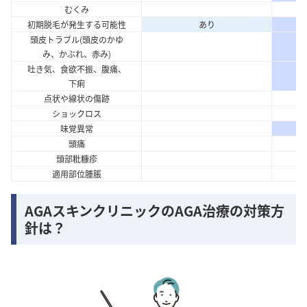
むくみ
初期脱毛が発生する可能性
あり
頭皮トラブル(頭皮のかゆ
み、かぶれ、赤み)
吐き気、食欲不振、腹痛、
下痢
点状や線状の傷跡
ショックロス
味覚異常
頭痛
頭部粃糠疹
適用部位腫脹
AGAスキンクリニックのAGA治療の対策方
針は？