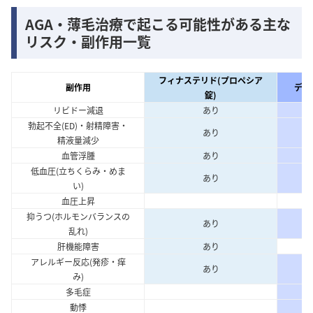
AGA・薄毛治療で起こる可能性がある主な
リスク・副作用一覧
フィナステリド(プロペシア
副作用
デュ
錠)
リビドー減退
あり
勃起不全(ED)・射精障害・
あり
精液量減少
血管浮腫
あり
低血圧(立ちくらみ・めま
あり
い)
血圧上昇
抑うつ(ホルモンバランスの
あり
乱れ)
肝機能障害
あり
アレルギー反応(発疹・痒
あり
み)
多毛症
動悸