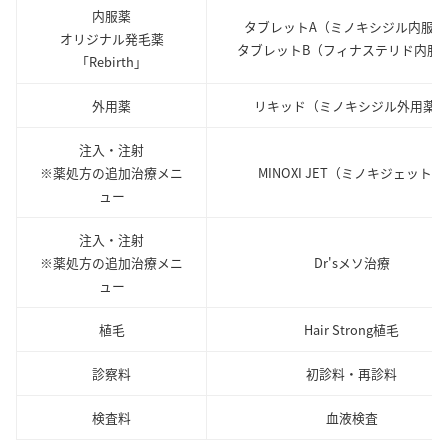
内服薬
タブレットA（ミノキシジル内服薬
オリジナル発毛薬
タブレットB（フィナステリド内服
「Rebirth」
外用薬
リキッド（ミノキシジル外用薬
注入・注射
※薬処方の追加治療メニ
MINOXI JET（ミノキジェット）
ュー
注入・注射
※薬処方の追加治療メニ
Dr'sメソ治療
ュー
植毛
Hair Strong植毛
診察料
初診料・再診料
検査料
血液検査