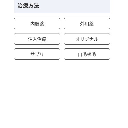
治療方法
内服薬
外用薬
注入治療
オリジナル
サプリ
自毛植毛