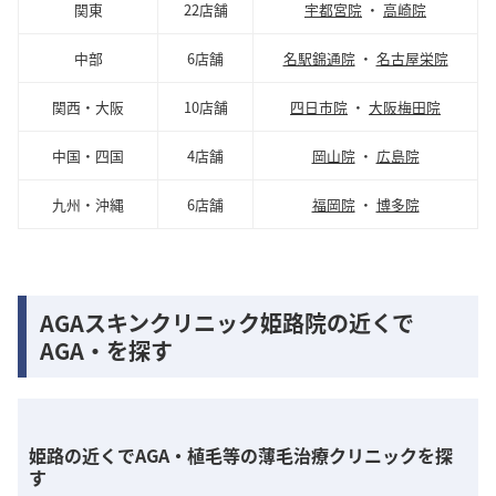
関東
22店舗
宇都宮院
・
高崎院
中部
6店舗
名駅錦通院
・
名古屋栄院
関西・大阪
10店舗
四日市院
・
大阪梅田院
中国・四国
4店舗
岡山院
・
広島院
九州・沖縄
6店舗
福岡院
・
博多院
AGAスキンクリニック姫路院の近くで
AGA・を探す
姫路の近くでAGA・植毛等の薄毛治療クリニックを探
す