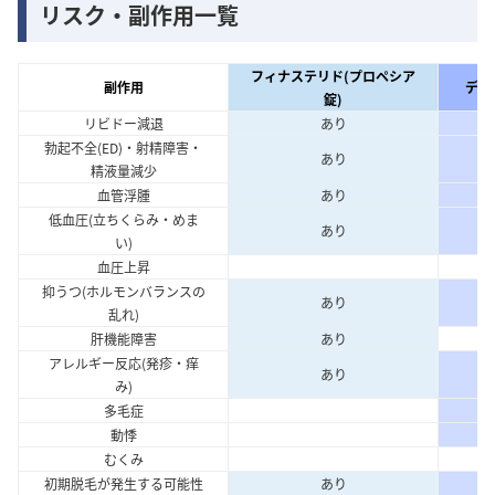
リスク・副作用一覧
フィナステリド(プロペシア
副作用
デュ
錠)
リビドー減退
あり
勃起不全(ED)・射精障害・
あり
精液量減少
血管浮腫
あり
低血圧(立ちくらみ・めま
あり
い)
血圧上昇
抑うつ(ホルモンバランスの
あり
乱れ)
肝機能障害
あり
アレルギー反応(発疹・痒
あり
み)
多毛症
動悸
むくみ
初期脱毛が発生する可能性
あり