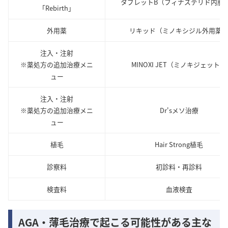
タブレットB（フィナステリド内服
「Rebirth」
外用薬
リキッド（ミノキシジル外用薬
注入・注射
※薬処方の追加治療メニ
MINOXI JET（ミノキジェット）
ュー
注入・注射
※薬処方の追加治療メニ
Dr'sメソ治療
ュー
植毛
Hair Strong植毛
診察料
初診料・再診料
検査料
血液検査
AGA・薄毛治療で起こる可能性がある主な