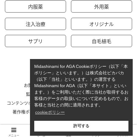
内服薬
外用薬
注入治療
オリジナル
サプリ
自毛植毛
Midashinami for AGA Cookieポリシー（以下「本
ポリシー」といいます。）は株式会社ピカパカ
（以下「当社」といいます。）の運営する
お問い合わせ
運営者情報
Midashinami for AGA（以下「本サイト」といい
ます。）をご利用いただく際に当社が取得するお
監修者一覧
cookieポリシーについて
客様のデータの取扱いについて定めるもので、お
コンテンツポリシーと運営指針
利用規約
客様と当社との間に適用されます。
著作権ポリシー/免責事項
プライバシーポリシー
cookieポリシー
サイトマップ
許可する
© 2023-2026 Midashinami for AGA.
メニュー
ホーム
検索
トップ
サイドバー