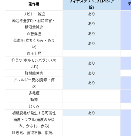
フィナステリド(プロペシア
副作用
デュ
錠)
リビドー減退
あり
勃起不全(ED)・射精障害・
あり
精液量減少
血管浮腫
あり
低血圧(立ちくらみ・めま
あり
い)
血圧上昇
抑うつ(ホルモンバランスの
あり
乱れ)
肝機能障害
あり
アレルギー反応(発疹・痒
あり
み)
多毛症
動悸
むくみ
初期脱毛が発生する可能性
あり
頭皮トラブル(頭皮のかゆ
み、かぶれ、赤み)
吐き気、食欲不振、腹痛、