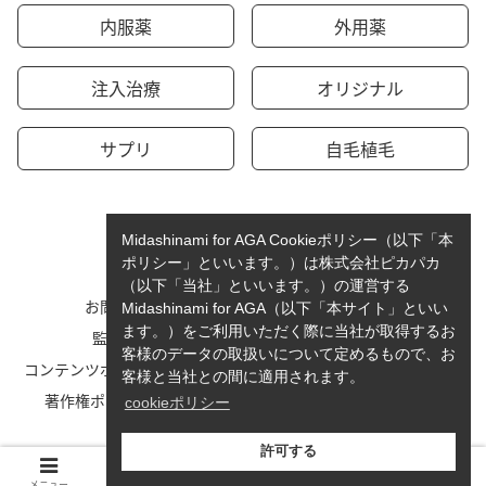
内服薬
外用薬
注入治療
オリジナル
サプリ
自毛植毛
Midashinami for AGA Cookieポリシー（以下「本
ポリシー」といいます。）は株式会社ピカパカ
（以下「当社」といいます。）の運営する
お問い合わせ
運営者情報
Midashinami for AGA（以下「本サイト」といい
ます。）をご利用いただく際に当社が取得するお
監修者一覧
cookieポリシーについて
客様のデータの取扱いについて定めるもので、お
コンテンツポリシーと運営指針
利用規約
客様と当社との間に適用されます。
著作権ポリシー/免責事項
プライバシーポリシー
cookieポリシー
サイトマップ
許可する
© 2023-2026 Midashinami for AGA.
メニュー
ホーム
検索
トップ
サイドバー