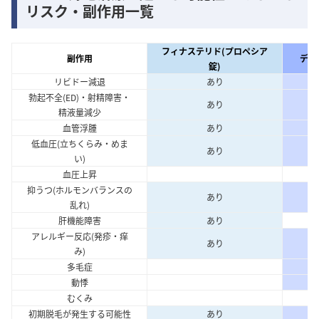
リスク・副作用一覧
フィナステリド(プロペシア
副作用
デュ
錠)
リビドー減退
あり
勃起不全(ED)・射精障害・
あり
精液量減少
血管浮腫
あり
低血圧(立ちくらみ・めま
あり
い)
血圧上昇
抑うつ(ホルモンバランスの
あり
乱れ)
肝機能障害
あり
アレルギー反応(発疹・痒
あり
み)
多毛症
動悸
むくみ
初期脱毛が発生する可能性
あり