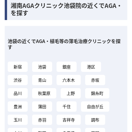
湘南AGAクリニック池袋院の近くでAGA・
を探す
池袋の近くでAGA・植毛等の薄毛治療クリニックを探
す
新宿
池袋
銀座
港区
渋谷
青山
六本木
赤坂
品川
秋葉原
上野
錦糸町
豊洲
蒲田
千住
自由が丘
玉川
赤羽
吉祥寺
調布