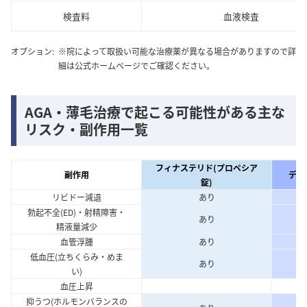
検査料
血液検査
オプション:
※院によって取扱い可能な治療薬が異なる場合がありますので詳
細は公式ホームページでご確認ください。
AGA・薄毛治療で起こる可能性がある主な
リスク・副作用一覧
フィナステリド(プロペシア
副作用
デュ
錠)
リビドー減退
あり
勃起不全(ED)・射精障害・
あり
精液量減少
血管浮腫
あり
低血圧(立ちくらみ・めま
あり
い)
血圧上昇
抑うつ(ホルモンバランスの