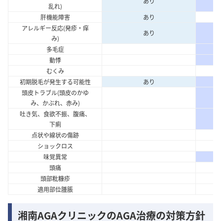
あり
乱れ)
肝機能障害
あり
アレルギー反応(発疹・痒
あり
み)
多毛症
動悸
むくみ
初期脱毛が発生する可能性
あり
頭皮トラブル(頭皮のかゆ
み、かぶれ、赤み)
吐き気、食欲不振、腹痛、
下痢
点状や線状の傷跡
ショックロス
味覚異常
頭痛
頭部粃糠疹
適用部位腫脹
湘南AGAクリニックのAGA治療の対策方針