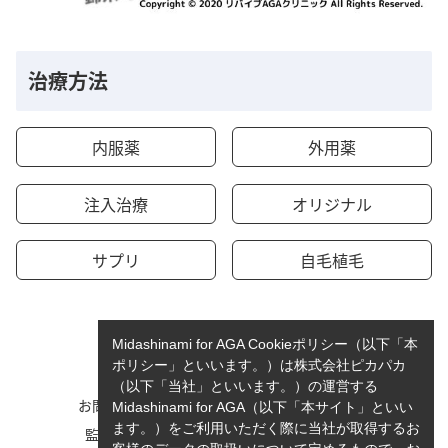
治療方法
内服薬
外用薬
注入治療
オリジナル
サプリ
自毛植毛
Midashinami for AGA Cookieポリシー（以下「本
ポリシー」といいます。）は株式会社ピカパカ
（以下「当社」といいます。）の運営する
お問い合わせ
運営者情報
Midashinami for AGA（以下「本サイト」といい
ます。）をご利用いただく際に当社が取得するお
監修者一覧
cookieポリシーについて