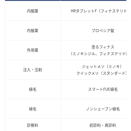
内服薬
HRタブレットF（フィナステリド
内服薬
プロペシア錠
塗るフィナス
外用薬
（ミノキシジル、フィナステリド配
ジェットメソ（ミノキ）
注入・注射
クイックメソ（スタンダード）
植毛
スマートFUE植毛
植毛
ノンシェーブン植毛
診察料
初診料・再診料