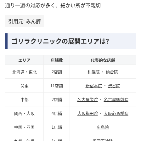
通り一遍の対応が多く、細かい所が不親切
引用元: みん評
ゴリラクリニックの展開エリアは?
エリア
店舗数
代表的な店舗
北海道・東北
2店舗
札幌院
・
仙台院
関東
11店舗
新宿本院
・
渋谷院
中部
2店舗
名古屋栄院
・
名古屋駅前院
関西・大阪
4店舗
大阪梅田院
・
大阪心斎橋院
中国・四国
1店舗
広島院
九州・沖縄
1店舗
福岡天神院