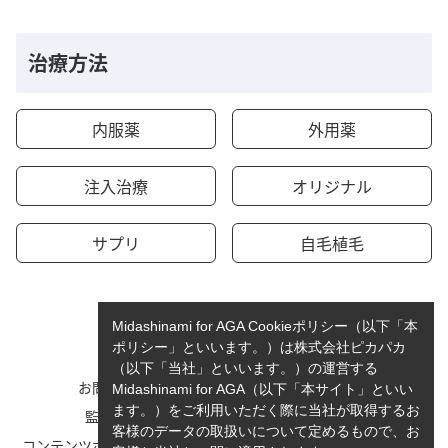
治療方法
内服薬
外用薬
注入治療
オリジナル
サプリ
自毛植毛
Midashinami for AGA Cookieポリシー（以下「本
ポリシー」といいます。）は株式会社ピカパカ
（以下「当社」といいます。）の運営する
お問い合わせ
運営者情報
Midashinami for AGA（以下「本サイト」といい
ます。）をご利用いただく際に当社が取得するお
監修者一覧
cookieポリシーについて
客様のデータの取扱いについて定めるもので、お
コンテンツポリシーと運営指針
利用規約