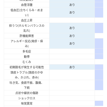
血管浮腫
あり
低血圧(立ちくらみ・めま
あり
い)
血圧上昇
抑うつ(ホルモンバランスの
あり
乱れ)
肝機能障害
あり
アレルギー反応(発疹・痒
あり
み)
多毛症
動悸
むくみ
初期脱毛が発生する可能性
あり
頭皮トラブル(頭皮のかゆ
み、かぶれ、赤み)
吐き気、食欲不振、腹痛、
下痢
点状や線状の傷跡
ショックロス
味覚異常