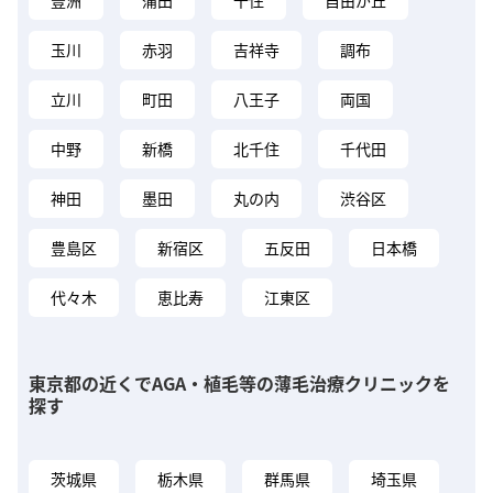
豊洲
蒲田
千住
自由が丘
玉川
赤羽
吉祥寺
調布
立川
町田
八王子
両国
中野
新橋
北千住
千代田
神田
墨田
丸の内
渋谷区
豊島区
新宿区
五反田
日本橋
代々木
恵比寿
江東区
東京都の近くでAGA・植毛等の薄毛治療クリニックを
探す
茨城県
栃木県
群馬県
埼玉県