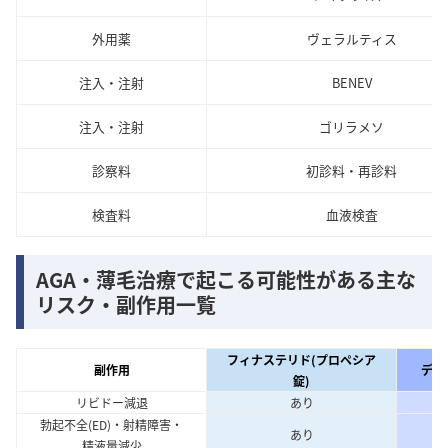
外用薬
ヴェラルティス
注入・注射
BENEV
注入・注射
ゴリラメソ
診察料
初診料・再診料
検査料
血液検査
AGA・薄毛治療で起こる可能性がある主な
リスク・副作用一覧
フィナステリド(プロペシア
副作用
デュ
錠)
リビドー減退
あり
勃起不全(ED)・射精障害・
あり
精液量減少