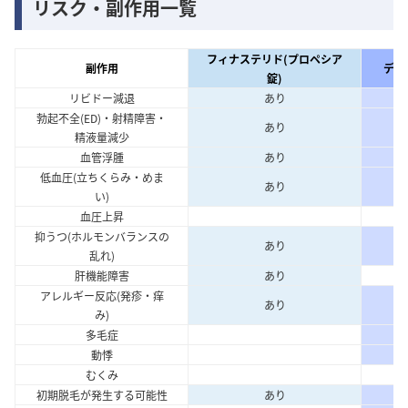
リスク・副作用一覧
フィナステリド(プロペシア
副作用
デュ
錠)
リビドー減退
あり
勃起不全(ED)・射精障害・
あり
精液量減少
血管浮腫
あり
低血圧(立ちくらみ・めま
あり
い)
血圧上昇
抑うつ(ホルモンバランスの
あり
乱れ)
肝機能障害
あり
アレルギー反応(発疹・痒
あり
み)
多毛症
動悸
むくみ
初期脱毛が発生する可能性
あり