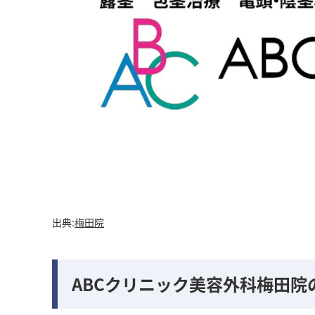
出典:
梅田院
ABCクリニック美容外科梅田