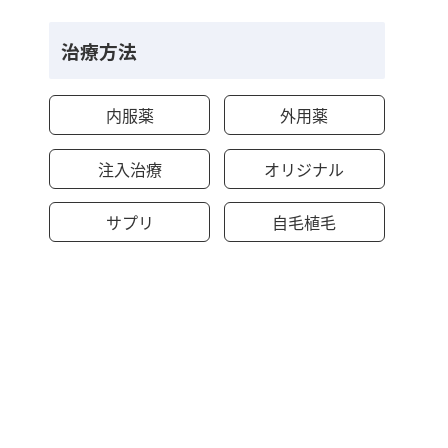
治療方法
内服薬
外用薬
注入治療
オリジナル
サプリ
自毛植毛