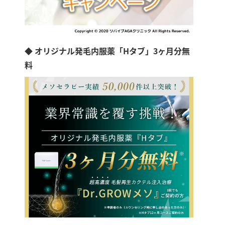
◆ オリジナル発毛内服薬「Hタブ」3ヶ月分無
料