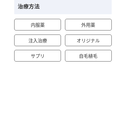
治療方法
内服薬
外用薬
注入治療
オリジナル
サプリ
自毛植毛