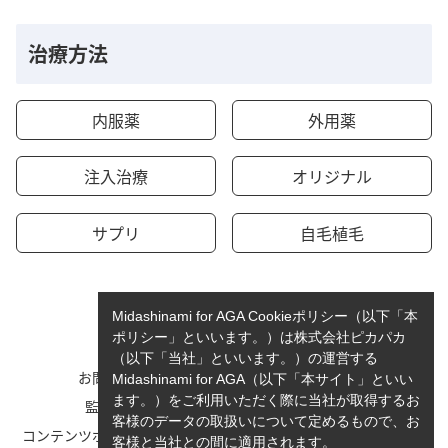
治療方法
内服薬
外用薬
注入治療
オリジナル
サプリ
自毛植毛
Midashinami for AGA Cookieポリシー（以下「本
ポリシー」といいます。）は株式会社ピカパカ
（以下「当社」といいます。）の運営する
お問い合わせ
運営者情報
Midashinami for AGA（以下「本サイト」といい
ます。）をご利用いただく際に当社が取得するお
監修者一覧
cookieポリシーについて
客様のデータの取扱いについて定めるもので、お
コンテンツポリシーと運営指針
利用規約
客様と当社との間に適用されます。