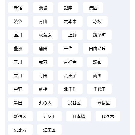
新宿
池袋
銀座
港区
渋谷
青山
六本木
赤坂
品川
秋葉原
上野
錦糸町
豊洲
蒲田
千住
自由が丘
玉川
赤羽
吉祥寺
調布
立川
町田
八王子
両国
中野
新橋
北千住
千代田
墨田
丸の内
渋谷区
豊島区
新宿区
五反田
日本橋
代々木
恵比寿
江東区