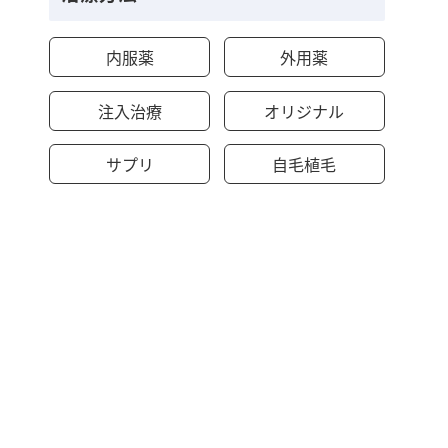
内服薬
外用薬
注入治療
オリジナル
サプリ
自毛植毛