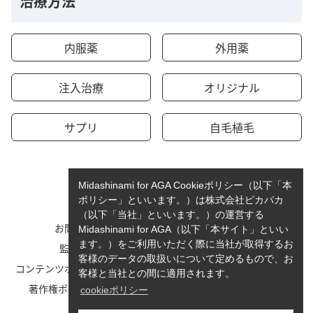
治療方法
内服薬
外用薬
注入治療
オリジナル
サプリ
自毛植毛
Midashinami for AGA Cookieポリシー（以下「本
ポリシー」といいます。）は株式会社ピカパカ
（以下「当社」といいます。）の運営する
お問い合わせ
運営者情報
Midashinami for AGA（以下「本サイト」といい
ます。）をご利用いただく際に当社が取得するお
監修者一覧
cookieポリシーについて
客様のデータの取扱いについて定めるもので、お
コンテンツポリシーと運営指針
利用規約
客様と当社との間に適用されます。
著作権ポリシー/免責事項
プライバシーポリシー
cookieポリシー
サイトマップ