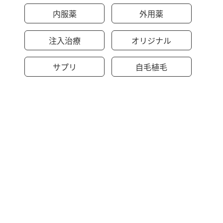
内服薬
外用薬
注入治療
オリジナル
サプリ
自毛植毛