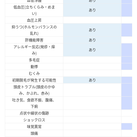
血管浮腫
あり
低血圧(立ちくらみ・めま
あり
い)
血圧上昇
抑うつ(ホルモンバランスの
あり
乱れ)
肝機能障害
あり
アレルギー反応(発疹・痒
あり
み)
多毛症
動悸
むくみ
初期脱毛が発生する可能性
あり
頭皮トラブル(頭皮のかゆ
み、かぶれ、赤み)
吐き気、食欲不振、腹痛、
下痢
点状や線状の傷跡
ショックロス
味覚異常
頭痛