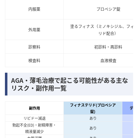
内服薬
プロペシア錠
塗るフィナス（ミノキシジル、フィ
外用薬
リド配合）
診察料
初診料・再診料
検査料
血液検査
AGA・薄毛治療で起こる可能性がある主な
リスク・副作用一覧
フィナステリド(プロペシア
副作用
デュ
錠)
リビドー減退
あり
勃起不全(ED)・射精障害・
あり
精液量減少