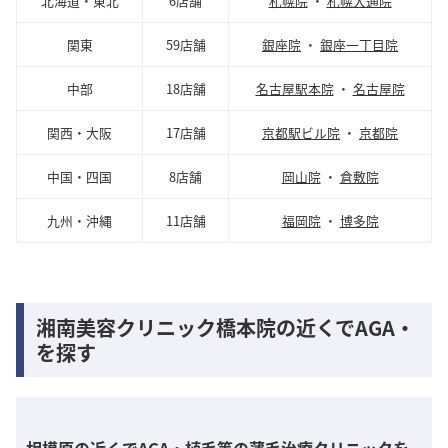
北海道・東北
6店舗
札幌院
・
札幌大通院
関東
59店舗
銀座院
・
銀座一丁目院
中部
18店舗
名古屋駅本院
・
名古屋院
関西・大阪
17店舗
京都駅ビル院
・
京都院
中国・四国
8店舗
岡山院
・
倉敷院
九州・沖縄
11店舗
福岡院
・
博多院
湘南美容クリニック橋本院の近くでAGA・
を探す
相模原の近くでAGA・植毛等の薄毛治療クリニックを