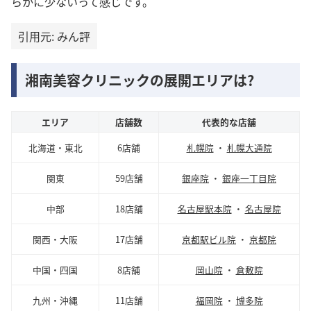
らかに少ないって感じです。
引用元: みん評
湘南美容クリニックの展開エリアは?
エリア
店舗数
代表的な店舗
北海道・東北
6店舗
札幌院
・
札幌大通院
関東
59店舗
銀座院
・
銀座一丁目院
中部
18店舗
名古屋駅本院
・
名古屋院
関西・大阪
17店舗
京都駅ビル院
・
京都院
中国・四国
8店舗
岡山院
・
倉敷院
九州・沖縄
11店舗
福岡院
・
博多院