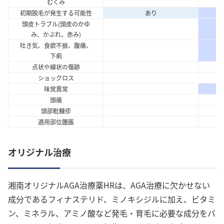
むくみ
初期脱毛が発生する可能性
あり
頭皮トラブル(頭皮のかゆ
み、かぶれ、赤み)
吐き気、食欲不振、腹痛、
下痢
点状や線状の傷跡
ショックロス
味覚異常
頭痛
頭部粃糠疹
適用部位腫脹
オリジナル治療
湘南オリジナルAGA治療薬HRは、AGA治療に欠かせない
成分であるフィナステリド、ミノキシジルに加え、ビタミ
ン、ミネラル、アミノ酸など発毛・育毛に必要な成分をバ