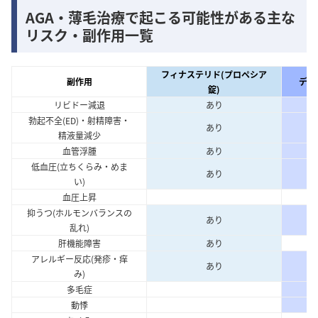
AGA・薄毛治療で起こる可能性がある主な
リスク・副作用一覧
フィナステリド(プロペシア
副作用
デュ
錠)
リビドー減退
あり
勃起不全(ED)・射精障害・
あり
精液量減少
血管浮腫
あり
低血圧(立ちくらみ・めま
あり
い)
血圧上昇
抑うつ(ホルモンバランスの
あり
乱れ)
肝機能障害
あり
アレルギー反応(発疹・痒
あり
み)
多毛症
動悸