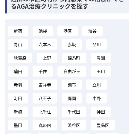
るAGA治療クリニックを探す
新宿
池袋
港区
渋谷
青山
六本木
赤坂
品川
秋葉原
上野
錦糸町
豊洲
蒲田
千住
自由が丘
玉川
赤羽
吉祥寺
調布
立川
町田
八王子
両国
中野
新橋
北千住
千代田
神田
墨田
丸の内
渋谷区
豊島区