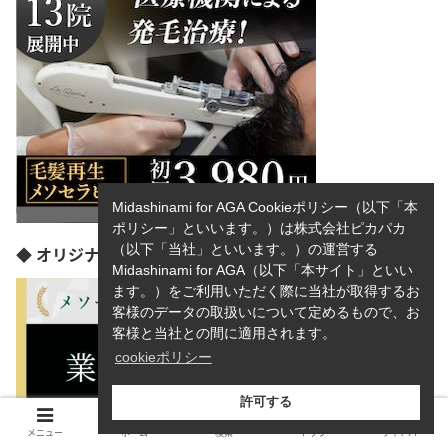
Midashinami for AGA Cookieポリシー（以下「本
ポリシー」といいます。）は株式会社ピカパカ
（以下「当社」といいます。）の運営する
◆ オリジナル発毛内服薬「Hタブ」3ヶ月分無料
Midashinami for AGA（以下「本サイト」といい
ます。）をご利用いただく際に当社が取得するお
客様のデータの取扱いについて定めるもので、お
客様と当社との間に適用されます。
cookieポリシー
許可する
メニュー
ホーム
検索
トップ
サイドバー