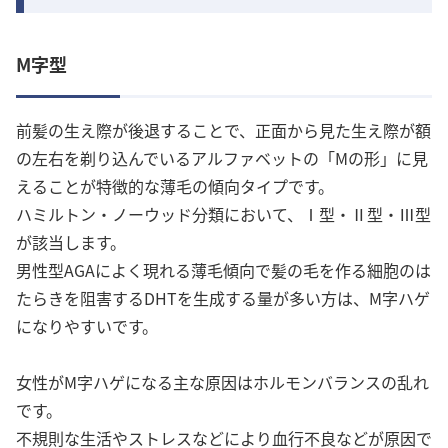
M字型
前髪の生え際が後退することで、正面から見た生え際が額
の左右を剃り込んでいるアルファベットの「Mの形」に見
えることが特徴的な薄毛の傾向タイプです。
ハミルトン・ノーウッド分類において、Ⅰ型・Ⅱ型・Ⅲ型
が該当します。
男性型AGAによく現れる薄毛傾向で髪の毛を作る細胞のは
たらきを阻害するDHTを生成する量が多い方は、M字ハゲ
になりやすいです。
女性がM字ハゲになる主な原因はホルモンバランスの乱れ
です。
不規則な生活やストレスなどにより血行不良などが原因で