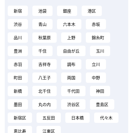
新宿
池袋
銀座
港区
渋谷
青山
六本木
赤坂
品川
秋葉原
上野
錦糸町
豊洲
千住
自由が丘
玉川
赤羽
吉祥寺
調布
立川
町田
八王子
両国
中野
新橋
北千住
千代田
神田
墨田
丸の内
渋谷区
豊島区
新宿区
五反田
日本橋
代々木
恵比寿
江東区