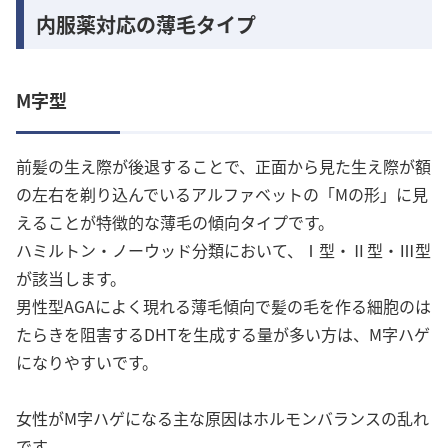
内服薬対応の薄毛タイプ
M字型
前髪の生え際が後退することで、正面から見た生え際が額
の左右を剃り込んでいるアルファベットの「Mの形」に見
えることが特徴的な薄毛の傾向タイプです。
ハミルトン・ノーウッド分類において、Ⅰ型・Ⅱ型・Ⅲ型
が該当します。
男性型AGAによく現れる薄毛傾向で髪の毛を作る細胞のは
たらきを阻害するDHTを生成する量が多い方は、M字ハゲ
になりやすいです。
女性がM字ハゲになる主な原因はホルモンバランスの乱れ
です。