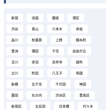
新宿
池袋
銀座
港区
渋谷
青山
六本木
赤坂
品川
秋葉原
上野
錦糸町
豊洲
蒲田
千住
自由が丘
玉川
赤羽
吉祥寺
調布
立川
町田
八王子
両国
新橋
北千住
千代田
神田
墨田
丸の内
渋谷区
豊島区
新宿区
五反田
日本橋
代々木