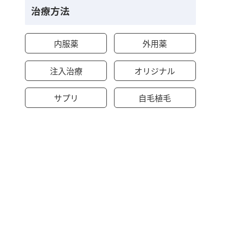
治療方法
内服薬
外用薬
注入治療
オリジナル
サプリ
自毛植毛