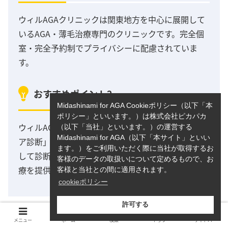
ウィルAGAクリニックは関東地方を中心に展開して
いるAGA・薄毛治療専門のクリニックです。完全個
室・完全予約制でプライバシーに配慮されていま
す。
おすすめポイント2
Midashinami for AGA Cookieポリシー（以下「本
ポリシー」といいます。）は株式会社ピカパカ
ウィルAGAクリニックでは独自の「ウィル式BHSヘ
（以下「当社」といいます。）の運営する
Midashinami for AGA（以下「本サイト」といい
ア診断」を行い、薄毛タイプを約10万以上に細分化
ます。）をご利用いただく際に当社が取得するお
して診断し、一人ひとりの異なった症状に応じた治
客様のデータの取扱いについて定めるもので、お
療を提供しています。
客様と当社との間に適用されます。
cookieポリシー
許可する
メニュー
ホーム
検索
トップ
サイドバー